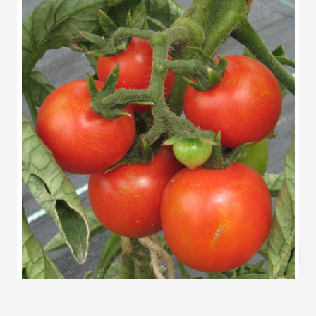
Gesunde, wüchsige, rote Obsttomate; Durchmesser
3-4cm. Pflanze kann sehr lang werden.
Freilandgeeignet.
Auf Lager
SKU
1070
3,20 €
Menge