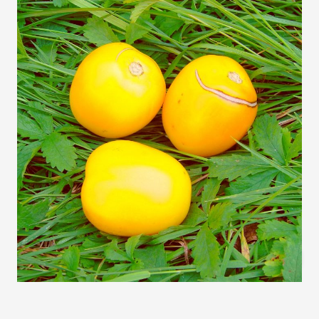
Gesunde, wüchsige, gelbe Obsttomate; Durchmesser
3-4cm. Pflanze kann sehr lang werden.
Freilandgeeignet.
Auf Lager
SKU
1069
3,20 €
Menge