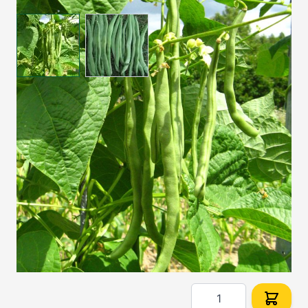
View larger image
View larger image
Frühe, ertragreiche Sorte mit grünen, rundovalen
Hülsen und weißen Bohnensamen.
Auf Lager
SKU
4043
3,60 €
Menge