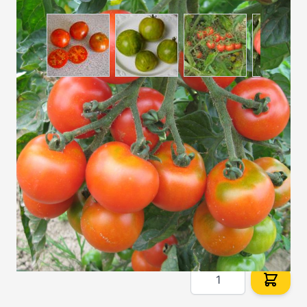
View larger image
View larger image
View larger imag
View
Samen-Set mit 7 Tomatensorten BASIC
Auf Lager
SKU
9002
20,69 €
Menge