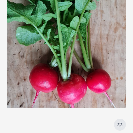
Klassisches, rundes, rotes Radieschen für Frühjahrs-
und Herbstanbau.
Auf Lager
SKU
3971
3,20 €
Menge