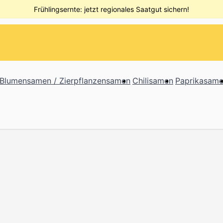
Frühlingsernte: jetzt regionales Saatgut sichern!
Blumensamen / Zierpflanzensamen
Chilisamen
Paprikasam
or Tomatensamen category
nfos / Über uns category