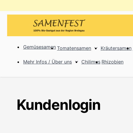
Direkt zum Inhalt
Gemüsesamen
Tomatensamen
Kräutersamen
Show submenu f
Mehr Infos / Über uns
Chilimus
Rhizobien
Show submenu for Mehr I
Kundenlogin