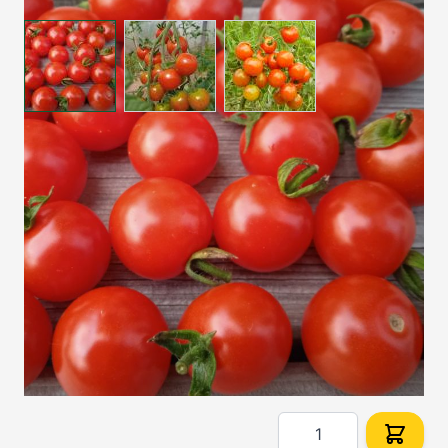
View larger image
View larger image
View larger image
Fruchtig-süße Cocktailtomate mit platzfesten
Früchten; frühe, ertragreiche Sorte.
Auf Lager
SKU
1028
3,20 €
Menge