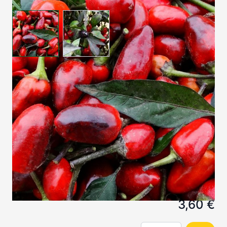
View larger image
View larger image
Sehr attraktive, scharfe Chili mit schwarzen
tropfenförmigen Früchten und dunkler lila
Blattfärbung.
Auf Lager
SKU
5910
3,60 €