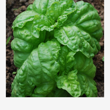
Sehr großblättriges, hellgrünes Basilikum mit dem
typischen Aroma. Ideal für Pesto. Lichtkeimer, nicht
übersieben!
Auf Lager
SKU
2927
3,20 €
Menge